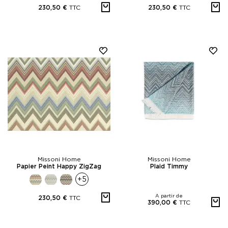
TTC
TTC
230,50 €
230,50 €
Missoni Home
Missoni Home
Papier Peint Happy ZigZag
Plaid Timmy
+5
A partir de
TTC
230,50 €
TTC
390,00 €