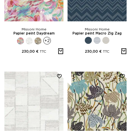
Missoni Home
Missoni Home
Papier peint Daydream
Papier peint Macro Zig Zag
+2
TTC
TTC
230,00 €
230,00 €