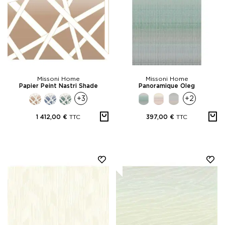
Missoni Home
Missoni Home
Papier Peint Nastri Shade
Panoramique Oleg
+3
+2
TTC
TTC
1 412,00 €
397,00 €