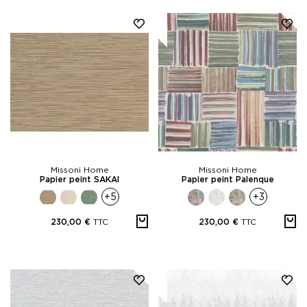
Missoni Home
Missoni Home
Papier peint SAKAI
Papier peint Palenque
+5
+3
TTC
TTC
230,00 €
230,00 €