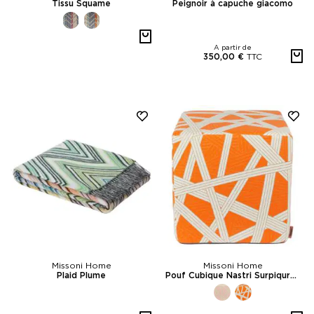
Tissu Squame
Peignoir à capuche giacomo
A partir de
TTC
350,00 €
Missoni Home
Missoni Home
Plaid Plume
Pouf Cubique Nastri Surpiqures Contrastantes