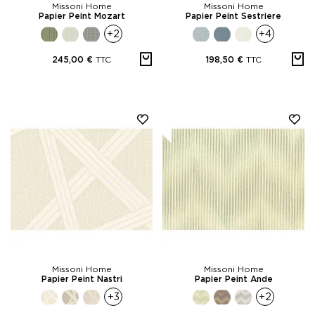
Missoni Home
Missoni Home
Papier Peint Mozart
Papier Peint Sestriere
+2
+4
TTC
TTC
245,00 €
198,50 €
Missoni Home
Missoni Home
Papier Peint Nastri
Papier Peint Ande
+3
+2