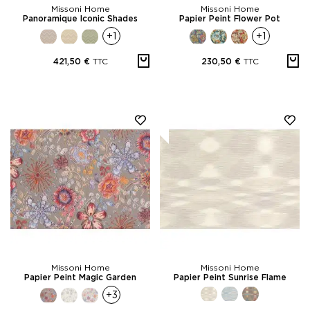
Missoni Home
Missoni Home
Panoramique Iconic Shades
Papier Peint Flower Pot
+1
+1
TTC
TTC
421,50 €
230,50 €
Missoni Home
Missoni Home
Papier Peint Magic Garden
Papier Peint Sunrise Flame
+3