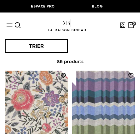
ESPACE PRO
BLOG
0
TRIER
86
produits