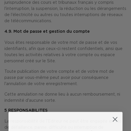
jurisprudence des cours et tribunaux français y compris
l'interruption, la suspension, la réduction ou les dérangements
de l'électricité ou autres ou toutes interruptions de réseaux
de télécommunications.
4.9. Mot de passe et gestion du compte
Vous êtes responsable de votre mot de passe et de vos
identifiants, afin que ceux-ci restent confidentiels, ainsi que
toutes les activités relatives à votre compte ou espace
personnel créé sur le Site.
Toute publication de votre compte et de votre mot de
passe par vous-même peut avoir pour conséquence
l'annulation de votre enregistrement.
Cette annulation ne donne lieu à aucun remboursement, ni
indemnité d'aucune sorte.
5
RESPONSABILITES
La responsabilité de l'Editeur ne peut être engagée en cas
de défaillance, panne, difficulté ou interruption de