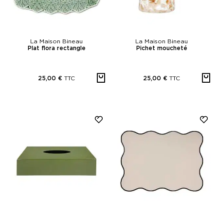
La Maison Bineau
La Maison Bineau
Plat flora rectangle
Pichet moucheté
TTC
TTC
25,00 €
25,00 €