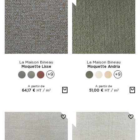
La Maison Bineau
La Maison Bineau
Moquette Lisse
Moquette Andria
+9
+9
A partir de
A partir de
HT /
m²
HT /
m²
64,17 €
51,00 €