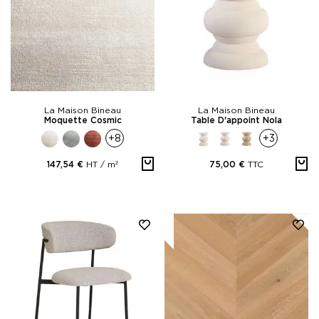
La Maison Bineau
La Maison Bineau
Moquette Cosmic
Table D'appoint Nola
+8
+3
HT /
m²
TTC
147,54 €
75,00 €