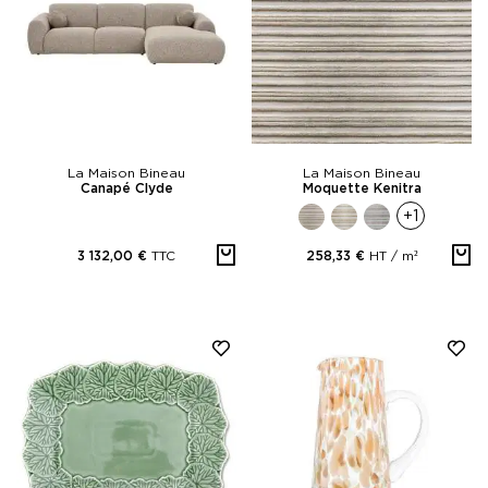
La Maison Bineau
La Maison Bineau
Canapé Clyde
Moquette Kenitra
+1
TTC
HT /
m²
3 132,00 €
258,33 €