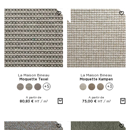
La Maison Bineau
La Maison Bineau
Moquette Texel
Moquette Kampen
+5
+3
A partir de
A partir de
HT /
m²
HT /
m²
80,83 €
75,00 €