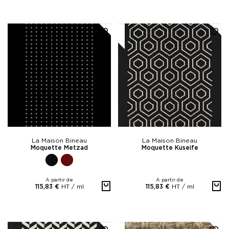
La Maison Bineau
La Maison Bineau
Moquette Metzad
Moquette Kuseife
A partir de
A partir de
HT /
ml
HT /
ml
115,83 €
115,83 €