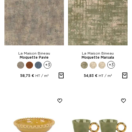
La Maison Bineau
La Maison Bineau
Moquette Pavie
Moquette Marsala
+3
+3
HT /
m²
HT /
m²
58,75 €
54,83 €