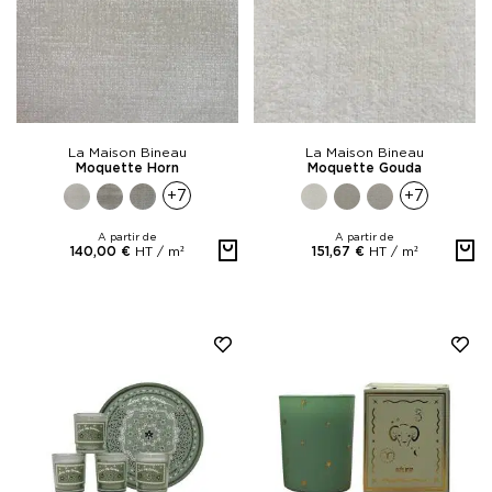
La Maison Bineau
La Maison Bineau
Moquette Horn
Moquette Gouda
+7
+7
A partir de
A partir de
HT /
m²
HT /
m²
140,00 €
151,67 €