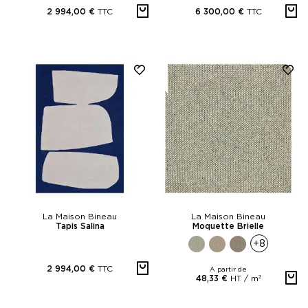
TTC
TTC
2 994,00 €
6 300,00 €
La Maison Bineau
La Maison Bineau
Tapis Salina
Moquette Brielle
+8
TTC
2 994,00 €
A partir de
HT /
m²
48,33 €